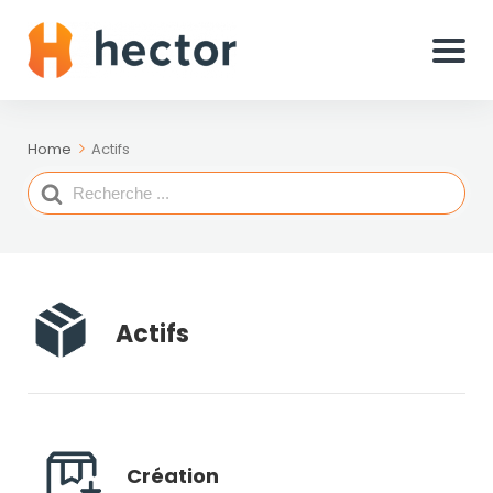
Home
Actifs
Search
For
Actifs
Création